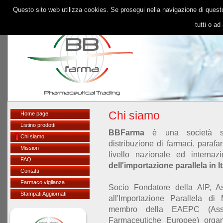
Questo sito web utilizza cookies. Se prosegui nella navigazione di questo 
tutti o a
Chi siamo
Home page
Listino prodotti
BBFarma
è una società spec
Chi siamo
distribuzione di farmaci, parafa
Mission
livello nazionale ed interna
FAQ
dell'importazione parallela in It
Contatti
Farmaco vigilanza
Socio Fondatore della AIP, Ass
Stampati Aggiornati
all'Importazione Parallela di
membro della EAEPC (Asso
Farmaceutiche Europee) organ