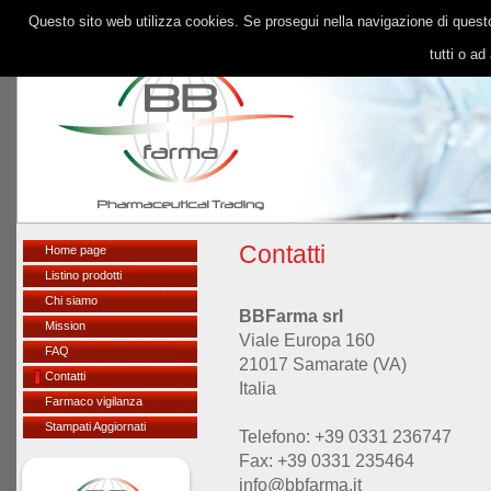
Questo sito web utilizza cookies. Se prosegui nella navigazione di questo 
tutti o a
Contatti
Home page
Listino prodotti
Chi siamo
BBFarma srl
Mission
Viale Europa 160
FAQ
21017 Samarate (VA)
Contatti
Italia
Farmaco vigilanza
Stampati Aggiornati
Telefono: +39 0331 236747
Fax: +39 0331 235464
info@bbfarma.it